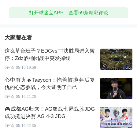
打开球迷宝APP，查看69条精彩评论
大家都在看
这么草台班子？EDGvsTT决胜局进入暂
停：Zdz酒桶团战中突发掉线
0评论
05-16 19:59
心中有火🔥Taeyoon：抱着被抛弃后复
仇的心态参战，今天证明了自己
0评论
05-16 21:20
🎮成都AG归来！AG鏖战七局战胜JDG
成功挺进决赛 AG 4-3 JDG
5评论
05-16 22:35