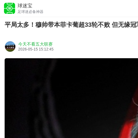
球迷宝
足球迷必备神器
平局太多！穆帅带本菲卡葡超33轮不败 但无缘冠
今天不看五大联赛
2026-05-15 15:12:45