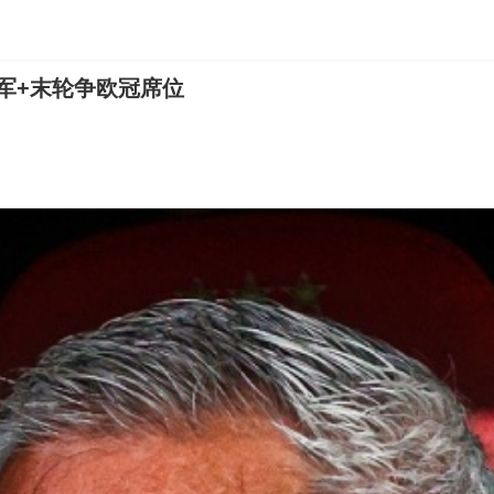
军+末轮争欧冠席位