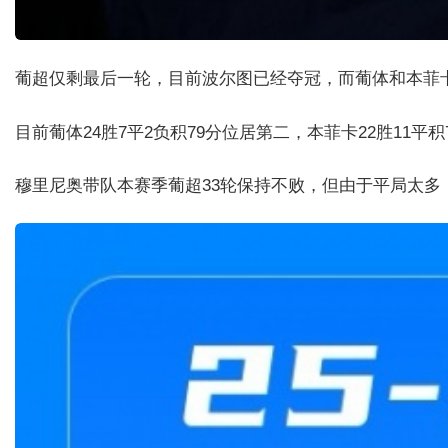
葡超仅剩最后一轮，目前波尔图已经夺冠，而葡体和本菲
目前葡体24胜7平2负积79分位居第二，本菲卡22胜1
穆里尼奥带队本赛季葡超33轮保持不败，但由于平局太